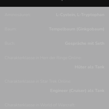
Aminosäuren:
L-Cystein, L-Tryptophan
Baum:
Tempelbaum (Ginkgobaum)
Buch:
Gespräche mit Seth
Charakterklasse in Herr der Ringe Online:
Hüter als Tank
Charakterklasse in Star Trek Online:
Engineer (Cruiser) als Tank
Charakterklasse in World of Warcraft: