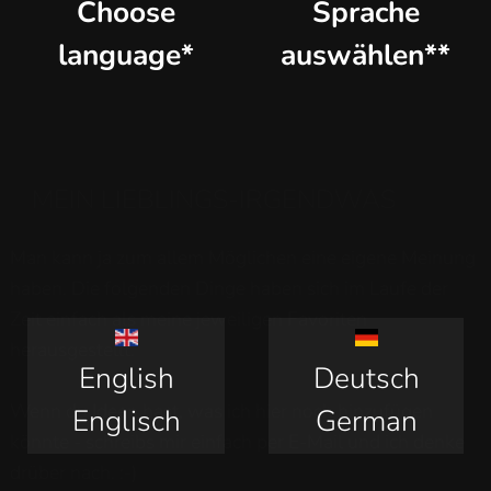
Choose
Sprache
language*
auswählen**
MEIN LIEBLINGS-IRGENDWAS
Man kann ja zum allem Möglichen eine eigene Meinung
haben. Die folgenden Dinge haben sich im Laufe der
Zeit einfach als meine jeweiligen Favoriten
herausgestellt.
English
Deutsch
Wenn du Ideen hast, was ich hier noch hinzufügen
Englisch
German
könnte - schreibs mir einfach per E-Mail und ich denke
drüber nach. :-)