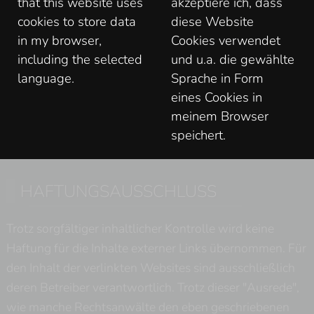
that this website uses
akzeptiere ich, dass
cookies to store data
diese Website
in my browser,
Cookies verwendet
including the selected
und u.a. die gewählte
language.
Sprache in Form
eines Cookies in
meinem Browser
speichert.
HAFTUNGSAUSSCHLUSS
Trotz sorgfältiger inhaltlicher Kontrolle wird keine
Haftung für die Inhalte externer Links übernommen. Für
den Inhalt der verlinkten Websites sind ausschließlich
deren Betreiber verantwortlich. Trotz dieser "Ausrede",
wie manche Rechtsanwälte den eben geschriebenen