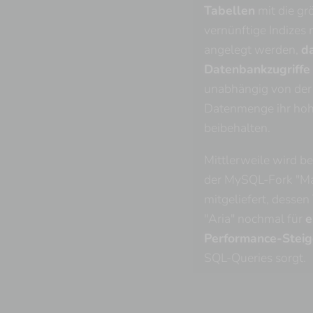
Tabellen
mit die gr
vernünftige Indizes
angelegt werden,
d
Datenbankzugriffe 
unabhängig von der
Datenmenge ihr ho
beibehalten.
Mittlerweile wird be
der MySQL-Fork "M
mitgeliefert, dessen
"Aria" nochmal für
e
Performance-Stei
SQL-Queries sorgt.