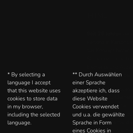
HTML
Seit 26 Jahren
packe
Kartons in Kartons i
das Konzept hinter
Strukturen - und brin
Elemente und Attri
* By selecting a
** Durch Auswählen
Selbststudium
bei.
language I accept
einer Sprache
Seit HTML5 gibt es v
that this website uses
akzeptiere ich, dass
neue HTML-Elemente
cookies to store data
diese Website
heutzutage einfach 
in my browser,
Cookies verwendet
verzichten kann - zu
including the selected
und u.a. die gewählte
Video-Elemente, die
language.
Sprache in Form
Browser integrierte
eines Cookies in