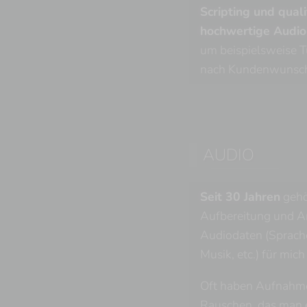
Scripting und quali
hochwertige Audi
um beispielsweise T
nach Kundenwunsch 
AUDIO
Seit 30 Jahren
gehö
Aufbereitung und 
Audiodaten (Sprache
Musik, etc.) für mich
Oft haben Aufnahm
Rauschen, das man e