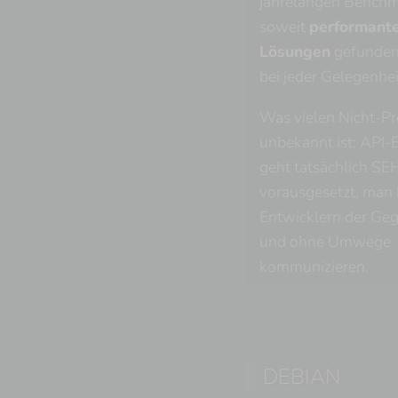
jahrelangen Benchm
soweit
performante
Lösungen
gefunden 
bei jeder Gelegenhei
Was vielen Nicht-P
unbekannt ist: API-
geht tatsächlich SE
vorausgesetzt, man 
Entwicklern der Geg
und ohne Umwege
kommunizieren.
DEBIAN