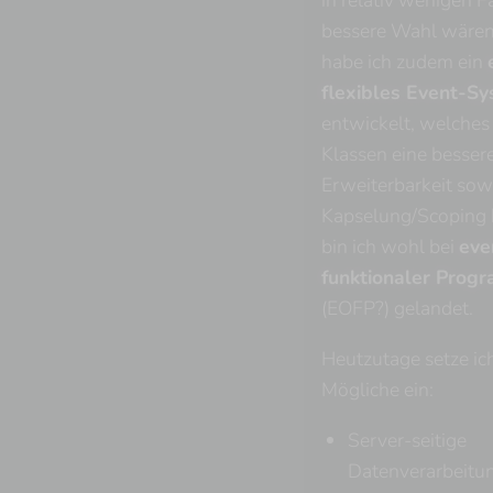
in relativ wenigen F
bessere Wahl wären
habe ich zudem ein
flexibles Event-S
entwickelt, welche
Klassen eine besser
Erweiterbarkeit sow
Kapselung/Scoping b
bin ich wohl bei
eve
funktionaler Prog
(EOFP?) gelandet.
Heutzutage setze ich
Mögliche ein:
Server-seitige
Datenverarbeitun