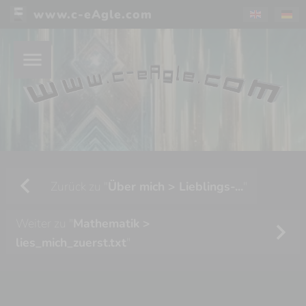
www.c-eAgle.com
menu
chevron_left
Zurück zu "
Über mich > Lieblings-...
"
Weiter zu "
Mathematik >
chevron_right
lies_mich_zuerst.txt
"