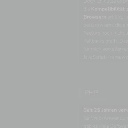
Doch ich nutze es pr
die
Kompatibilität
Browsern
erhöht, i
bei Browsern, die e
Feature noch nicht u
Fallbacks greift. Da
für mich von allen 
JavaScript-Framewo
PHP
Seit 25 Jahren ve
für Web-Anwendung
gab es viele Softwa