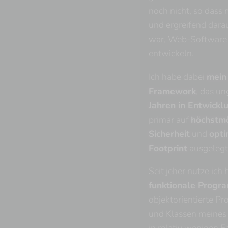
noch nicht, so dass 
und ergreifend dar
war, Web-Software 
entwickeln.
Ich habe dabei
mein
Framework
, das u
Jahren in Entwickl
primär auf
höchstm
Sicherheit
und
opti
Footprint
ausgelegt 
Seit jeher nutze ich 
funktionale Progr
objektorientierte P
und Klassen meines