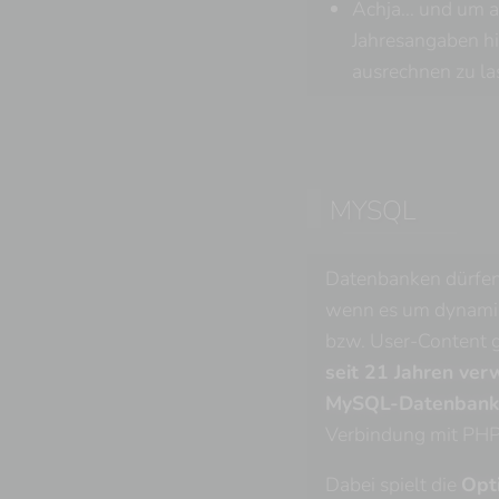
Achja... und um a
Jahresangaben hie
ausrechnen zu la
MYSQL
Datenbanken dürfen 
wenn es um dynami
bzw. User-Content 
seit 21 Jahren ver
MySQL-Datenbank
Verbindung mit PHP
Dabei spielt die
Opt