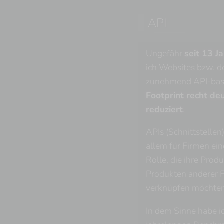
API
Ungefähr
seit 13 J
ich Websites bzw. d
zunehmend API-basi
Footprint recht deu
reduziert
.
APIs (Schnittstellen)
allem für Firmen ei
Rolle, die ihre Prod
Produkten anderer 
verknüpfen möchten
In dem Sinne habe i
@