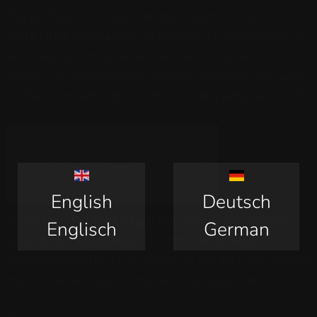
Tag für Tag? Hihi... wie wärs dann damit: ich bin
23361063 Minuten
alt. Aktualisier die Seite einfach in
einer Minute, um zu sehen, dass es sich tatsächlich
ändert - ich müsste schon ziemlich hobbyfrei sein, wenn
ich das ernsthaft jede Minute von Hand aktualisiere. :-P
English
Deutsch
Jedenfalls...
Faulheit siegt!
Das lass ich mir natürlich
Englisch
German
ausrechnen. Irgendwann erreicht man ja diesen
merkwürdigen Punkt, an dem man auf die Frage, wie alt
man ist, auf Anhieb erstmal keine Antwort hat. ;-)