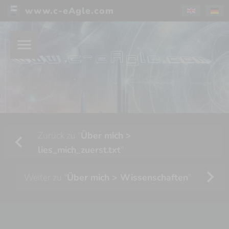
www.c-eAgle.com
menu
Zurück zu "
Über mich >
chevron_left
lies_mich_zuerst.txt
"
chevron_right
Weiter zu "
Über mich > Wissenschaften
"