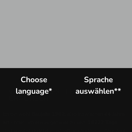
Choose
Sprache
language*
auswählen**
VERGANGENES - LEBENSLAUF IN
CHAOTISCH
Ich bin wohl
Baujahr 1982
, also inzwischen
44 Jahre
alt
- oder, um etwas genauer zu sein:
16222 Tage
.
Und glaubst du jetzt ernsthaft, ich ändere letztere Zahl