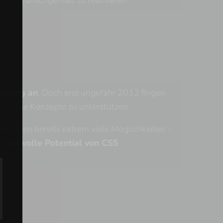
Anfang an
. Doch erst ungefähr 2012 fingen
oderne Konzepte zu unterstützen.
röffnen bereits extrem viele Möglichkeiten -
st
das volle Potential von CSS