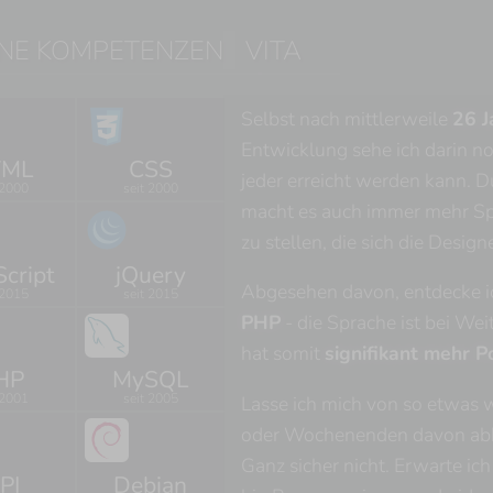
NE KOMPETENZEN
VITA
Selbst nach mittlerweile
26 J
Entwicklung sehe ich darin n
TML
CSS
jeder erreicht werden kann.
 2000
seit 2000
macht es auch immer mehr Spa
zu stellen, die sich die Desi
Script
jQuery
Abgesehen davon, entdecke 
 2015
seit 2015
PHP
- die Sprache ist bei We
hat somit
signifikant mehr P
HP
MySQL
 2001
seit 2005
Lasse ich mich von so etwas 
oder Wochenenden davon abha
Ganz sicher nicht. Erwarte ic
PI
Debian