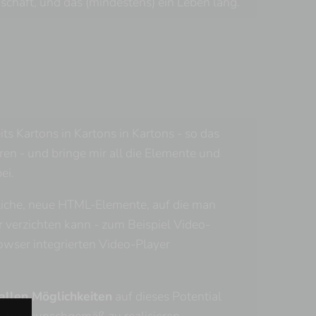
chaft, und das (mindestens) ein Leben lang.
its Kartons in Kartons in Kartons - so das
en - und bringe mir all die Elemente und
ei.
zliche, neue HTML-Elemente, auf die man
 verzichten kann - zum Beispiel Video-
owser integrierten Video-Player
allen Möglichkeiten
auf dieses Potential
ites wunschgemäß zu realisieren.