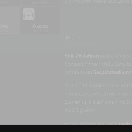
bin Programmierer aus Leidens
 2013
seit 2007
deo
Audio
 2010
seit 1996
HTML
Seit 26 Jahren
packe ich bere
Konzept hinter HTML-Struktur
Attribute
im Selbststudium
b
Seit HTML5 gibt es viele nüt
heutzutage einfach nicht mehr
Elemente, die auf einen im Br
zurückgreifen.
Entsprechend greife ich
nach 
zurück, um Designs und Webs