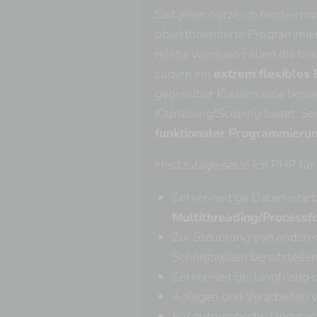
Seit jeher nutze ich hierbei pr
objektorientierte Programmie
relativ wenigen Fällen die be
zudem ein
extrem flexibles
gegenüber Klassen eine besse
Kapselung/Scoping bietet. So
funktionaler Programmieru
Heutzutage setze ich PHP für 
Server-seitige Datenverarb
Multithreading/Processf
Zur Steuerung von anderen
Schnittstellen bereitstelle
Server-seitige, langfristig
Anlegen und Verarbeiten 
Für automatische Updates