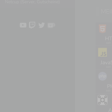
Netcup (Server, Gutscheine)
MEI
H
seit
Java
seit
P
seit
A