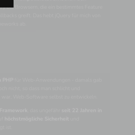
ry bei Browsern, die ein bestimmtes Feature
llbacks greift. Das hebt jQuery für mich von
meworks ab.
â
h PHP
für Web-Anwendungen - damals gab
ch nicht, so dass man schlicht und
 war, Web-Software selbst zu entwickeln.
 Framework
, das ungefähr
seit 22 Jahren in
uf
höchstmögliche Sicherheit
und
t ist.