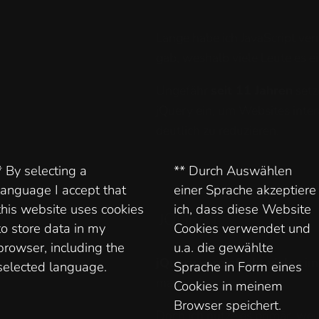
Lange habe ich JavaScript ver
gab, weshalb viele Leute es e
Ungefähr
seit 11 Jahren
setz
jQuery ein, um Websites inter
deutlich zu reduzieren.
* By selecting a
** Durch Auswählen
language I accept that
einer Sprache akzeptiere
this website uses cookies
ich, dass diese Website
JQUERY
to store data in my
Cookies verwendet und
browser, including the
u.a. die gewählte
jQuery vereinfacht vieles
im 
selected language.
Sprache in Form eines
man viel.
Cookies in meinem
Browser speichert.
Doch ich nutze es primär, weil