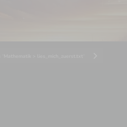
chevron_right
 "
Mathematik > lies_mich_zuerst.txt
"