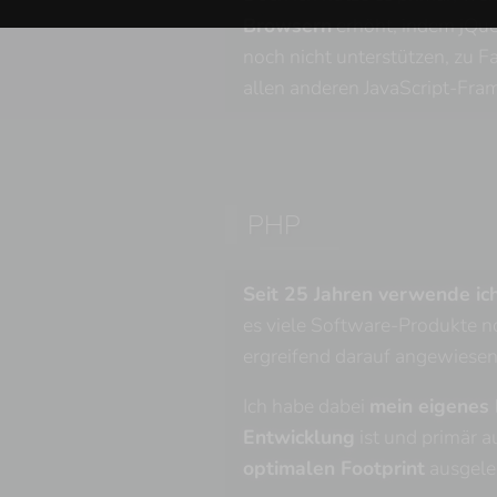
Browsern
erhöht, indem jQue
noch nicht unterstützen, zu Fa
allen anderen JavaScript-Fra
PHP
Seit 25 Jahren verwende ic
es viele Software-Produkte no
ergreifend darauf angewiesen
Ich habe dabei
mein eigenes
Entwicklung
ist und primär a
optimalen Footprint
ausgeleg