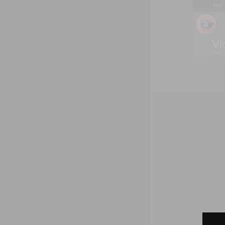
seit
Vi
seit
Ù