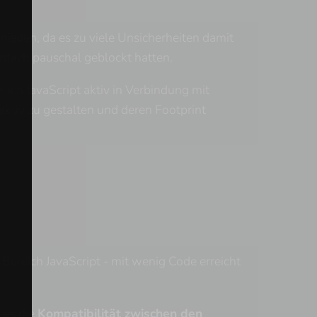
mieden, da es zu viele Unsicherheiten damit
infach pauschal geblockt hatten.
e ich JavaScript aktiv in Verbindung mit
aktiv zu gestalten und deren Footprint
Bereich JavaScript - mit wenig Code erreicht
 es die
Kompatibilität zwischen den