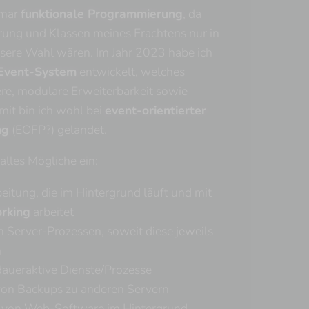
imär
funktionale Programmierung
, da
rung und Klassen meines Erachtens nur in
ssere Wahl wären. Im Jahr 2023 habe ich
 Event-System
entwickelt, welches
re, modulare Erweiterbarkeit sowie
mit bin ich wohl bei
event-orientierter
ng
(EOFP?) gelandet.
alles Mögliche ein:
eitung, die im Hintergrund läuft und mit
orking
arbeitet
 Server-Prozessen, soweit diese jeweils
n
 daueraktive Dienste/Prozesse
von Backups zu anderen Servern
 von Web-Software im Hintergrund