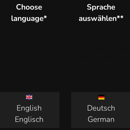
Choose
Sprache
language*
auswählen**
CSS
CSS nutze ich praktisch
seit 
die Browser so langsam an, m
Allein Flexbox und CSS-Grid e
ich versuche jedoch, möglich
auszuschöpfen.
English
Deutsch
Englisch
German
JAVASCRIPT