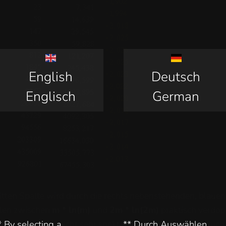
English
Deutsch
Englisch
German
ritten Spalte wird durch die rechts nebenstehenden, blauen 
len zwischen
m * ln(m)
und
2m * ln(2m)
praktisch verdo
gt soweit noch nicht sehr spektakulär - und das ist es auch
* By selecting a
** Durch Auswählen