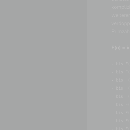
komplizi
weiteren
verdoppe
Primzahl
F(n) = i
- bis F(
- bis F
- bis F
- bis F
- bis F(
- bis F
- bis F(
- bis F
- bis F