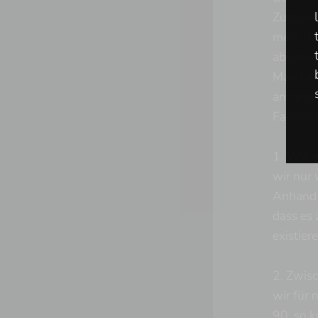
Zustand 
mehr dar
abschät
Man kann
anhand e
Faktore
1. Wie w
wir nur 
Anhand d
dass es
existier
2. Zwisc
c
wir für 
90, so 