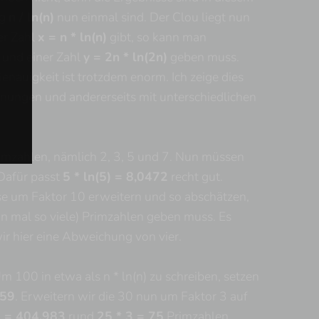
ng
n / ln(n)
nun einmal sind. Der Clou liegt nun
er Zahl
x = n * ln(n)
gibt, so kann man
 und einer Zahl
y = 2n * ln(2n)
geben muss.
nauigkeit ist trotzdem enorm. Ich zeige dies
dnungen und andererseits mit unterschiedlichen
rimzahlen, nämlich 2, 3, 5 und 7. Nun müssen
 Dafür passt
5 * ln(5) = 8,0472
recht gut.
se um Faktor 10 erweitern und so abschätzen,
n mal so viele) Primzahlen geben muss. Es
r hier eine Abweichung von vier.
 100 in etwa als n * ln(n) zu schreiben, setzen
359
. Erweitern wir die 30 nun um Faktor 3 auf
) = 404,983
rund
25 * 3 = 75
Primzahlen