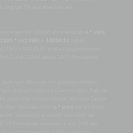
liegt bei 79, also abermals ein
 Primzahlen. Um 10000 annähernd als
n * ln(n)
1390 * ln(1390) = 10059,51
haben.
ln(2780) = 22045,97 in etwa doppeltsoviele
ischen 1 und 22045 genau 2471 Primzahlen,
bt auch noch Beispiele mit größeren Fehlern,
 praktisch nicht ins Gewicht fallen. Fakt ist
ucht, wenn man wissen möchte, wie viele Zahlen
sen. Man muss das n von
n * ln(n)
nur um einen
aucht - schließlich erweitert man noch die
z.B. 25 Primzahlen zwischen 1 und 100) um
t also nicht notwendig, außergewöhnlich