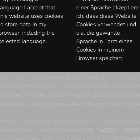
language I accept that
einer Sprache akzeptiere
bei kleinen Zahlen so ungenau, wie sie es bei der Näheru
this website uses cookies
ich, dass diese Website
in: weiß man, wie viele Primzahlen es zwischen 1 und ein
to store data in my
Cookies verwendet und
zen, dass es nahezu doppeltsoviele Primzahlen zwischen 1
browser, including the
u.a. die gewählte
 auch jeden anderen Faktor an Stelle der 2 nehmen, die Ge
selected language.
Sprache in Form eines
iniger Beispiele in einerseits unterschiedlichen Größenor
Cookies in meinem
n.
Browser speichert.
ir wissen, gibt es zwischen der Zahl 1 und 8 genau vier P
wissen, wie sich 8 annähernd als
n * ln(n)
schreiben lässt.
ieses Verfahrens können wir nun die Zahl 5 beispielswei
 zwischen 1 und der Zahl
50 * ln(50) = 195,6
rund 40 (zeh
en zwischen 1 und 195 genau 44 Primzahlen, also haben wi
hen den Zahlen 1 und 100 gibt es genau 25 Primzahlen. Um
n einfach 30 ein - dadurch haben wir
30 * ln(30) = 102,0
können wir abschätzen, dass es zwischen 1 und
90 * ln(90