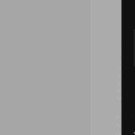
In der d
Primzah
Das klin