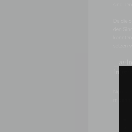
sind. Je
Da die o
den Sinn
könnten.
setzen w
Nun fan
m dann 