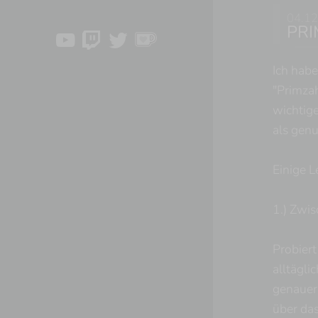
04.12
PRI
Ich habe
"Primzah
wichtige
als genu
Einige 
1.) Zwis
Probiert
alltägli
genauer.
über das