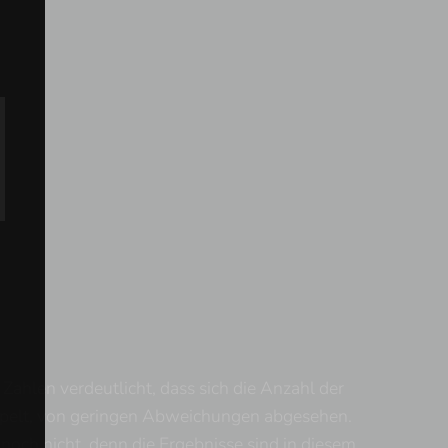
Zahlen verdeutlicht, dass sich die Anzahl der
ppelt, von geringen Abweichungen abgesehen.
 noch nicht, denn die Ergebnisse sind in diesem