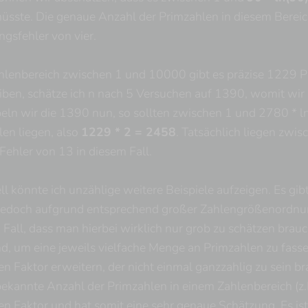
sste. Die genaue Anzahl der Primzahlen in diesem Bereich 
gsfehler von vier.
ahlenbereich zwischen 1 und 10000 gibt es präzise 1229
iben, schätze ich n nach 5 Versuchen auf 1390, womit wir
eln wir die 1390 nun, so sollten zwischen 1 und 2780 * 
en liegen, also
1229 * 2 = 2458
. Tatsächlich liegen zw
 Fehler von 13 in diesem Fall.
ell könnte ich unzählige weitere Beispiele aufzeigen. Es gi
edoch aufgrund entsprechend großer Zahlengrößenordnungen
 Fall, dass man hierbei wirklich nur grob zu schätzen bra
nd, um eine jeweils vielfache Menge an Primzahlen zu fas
en Faktor erweitern, der nicht einmal ganzzahlig zu sein br
 bekannte Anzahl der Primzahlen in einem Zahlenbereich (
n Faktor und hat somit eine sehr genaue Schätzung. Es is