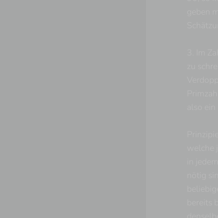
geben mü
Schätzun
3. Im Z
zu schre
Verdopp
Primzahl
also ein
Prinzipi
welche j
in jedem
nötig si
beliebig
bereits
denselbe