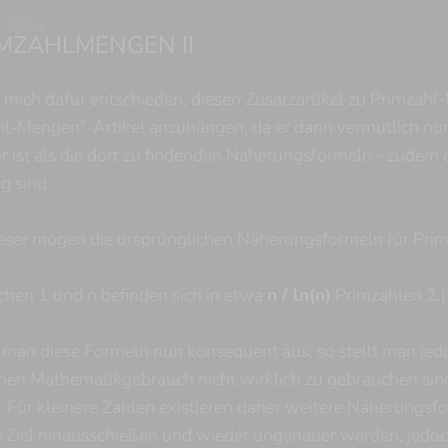
.2003
MZAHLMENGEN II
 mich dafür entschieden, diesen Zusatzartikel zu Primzahl-
l-Mengen"-Artikel anzuhängen, da er dann vermutlich nur r
r ist als die dort zu findenden Näherungsformeln - zudem de
g sind.
Leser mögen die ursprünglichen Näherungsformeln für Pri
chen 1 und n befinden sich in etwa
n / ln(n)
Primzahlen 2.) 
 man diese Formeln nun konsequent aus, so stellt man jedoch
chen Mathematikgebrauch nicht wirklich zu gebrauchen sind
 Für kleinere Zahlen existieren daher weitere Näherungsf
 Ziel hinausschießen und wieder ungenauer werden, jedoch 