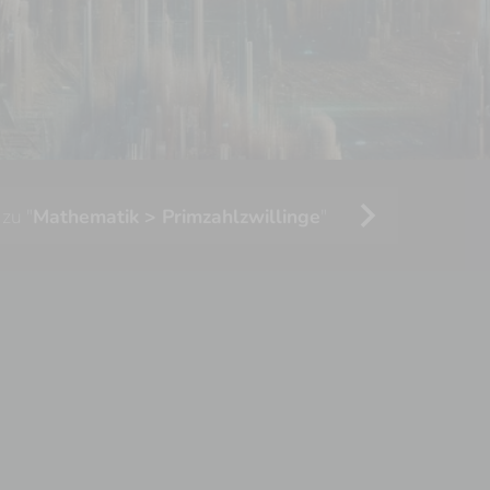
chevron_right
zu "
Mathematik > Primzahlzwillinge
"