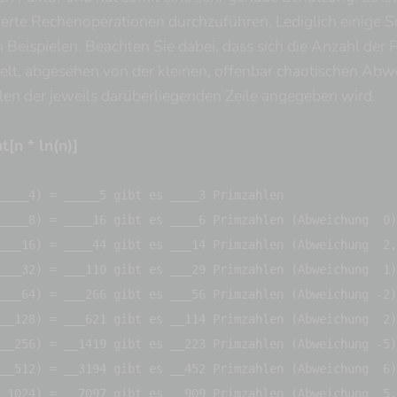
erte Rechenoperationen durchzuführen. Lediglich einige S
 Beispielen. Beachten Sie dabei, dass sich die Anzahl der 
lt, abgesehen von der kleinen, offenbar chaotischen Abwe
en der jeweils darüberliegenden Zeile angegeben wird.
nt[n * ln(n)]
____4) = _____5 gibt es ____3 Primzahlen
(____8) = ____16 gibt es ____6 Primzahlen (Abweichung 0)
(___16) = ____44 gibt es ___14 Primzahlen (Abweichung 2,
(___32) = ___110 gibt es ___29 Primzahlen (Abweichung 1)
___64) = ___266 gibt es ___56 Primzahlen (Abweichung -2)
(__128) = ___621 gibt es __114 Primzahlen (Abweichung 2)
__256) = __1419 gibt es __223 Primzahlen (Abweichung -5)
(__512) = __3194 gibt es __452 Primzahlen (Abweichung 6)
(_1024) = __7097 gibt es __909 Primzahlen (Abweichung 5,